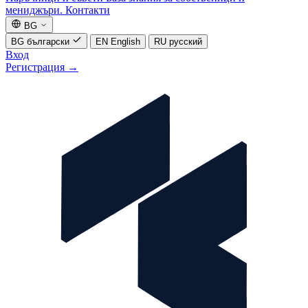
мениджъри.
Контакти
BG
BG
български
EN
English
RU
русский
Вход
Регистрация
→