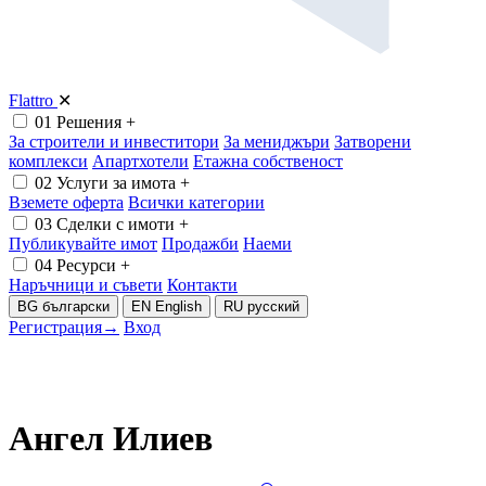
Flattro
✕
01
Решения
+
За строители и инвеститори
За мениджъри
Затворени
комплекси
Апартхотели
Етажна собственост
02
Услуги за имота
+
Вземете оферта
Всички категории
03
Сделки с имоти
+
Публикувайте имот
Продажби
Наеми
04
Ресурси
+
Наръчници и съвети
Контакти
BG
български
EN
English
RU
русский
Регистрация
→
Вход
Ангел Илиев