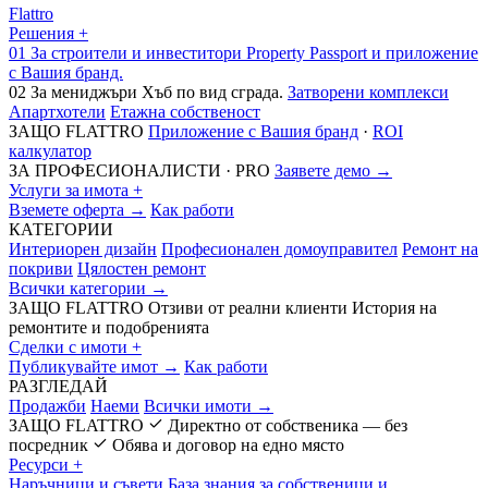
Flattro
Решения
+
01
За строители и инвеститори
Property Passport и приложение
с Вашия бранд.
02
За мениджъри
Хъб по вид сграда.
Затворени комплекси
Апартхотели
Етажна собственост
ЗАЩО FLATTRO
Приложение с Вашия бранд
·
ROI
калкулатор
ЗА ПРОФЕСИОНАЛИСТИ · PRO
Заявете демо →
Услуги за имота
+
Вземете оферта →
Как работи
КАТЕГОРИИ
Интериорен дизайн
Професионален домоуправител
Ремонт на
покриви
Цялостен ремонт
Всички категории →
ЗАЩО FLATTRO
Отзиви от реални клиенти
История на
ремонтите и подобренията
Сделки с имоти
+
Публикувайте имот →
Как работи
РАЗГЛЕДАЙ
Продажби
Наеми
Всички имоти →
ЗАЩО FLATTRO
Директно от собственика — без
посредник
Обява и договор на едно място
Ресурси
+
Наръчници и съвети
База знания за собственици и