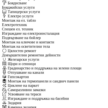
Боядисване
Бояджийски услуги
Тапицерски услуги
Електро услуги
Монтаж на ел. табло
Електротехник
Спешен ел. техник
Изграждане на електроинсталация
Подвързване на бойлер
Монтаж на ключове и контакти
Монтаж на осветителни тела
Цялостен ремонт
Довършителни ремонтни дейности
Железарски услуги
Щори и сенници
Градинарство и поддръжка на зелени площи
Отпушване на канали
Гипсокартон
Монтаж на термопанели и сандвич панели
Циклене на паркет
Саморазливни замазки
Усвояване на тераси
Изграждане и поддръжка на басейни
Зидария
Каменна зидария