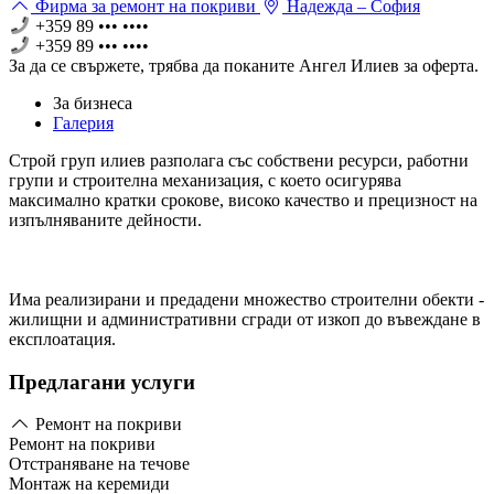
Фирма за ремонт на покриви
Надежда – София
+359 89 ••• ••••
+359 89 ••• ••••
За да се свържете, трябва дa поканите Ангел Илиев за оферта.
За бизнеса
Галерия
Строй груп илиев разполага със собствени ресурси, работни
групи и строителна механизация, с което осигурява
максимално кратки срокове, високо качество и прецизност на
изпълняваните дейности.
Има реализирани и предадени множество строителни обекти -
жилищни и административни сгради от изкоп до въвеждане в
експлоатация.
Предлагани услуги
Ремонт на покриви
Ремонт на покриви
Отстраняване на течове
Монтаж на керемиди