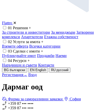
Flattro
✕
01
Решения
+
За строители и инвеститори
За мениджъри
Затворени
комплекси
Апартхотели
Етажна собственост
02
Услуги за имота
+
Вземете оферта
Всички категории
03
Сделки с имоти
+
Публикувайте имот
Продажби
Наеми
04
Ресурси
+
Наръчници и съвети
Контакти
BG
български
EN
English
RU
русский
Регистрация
→
Вход
Дармаг оод
Фирма за саморазливни замазки
София
+359 87 ••• ••••
+359 87 ••• ••••