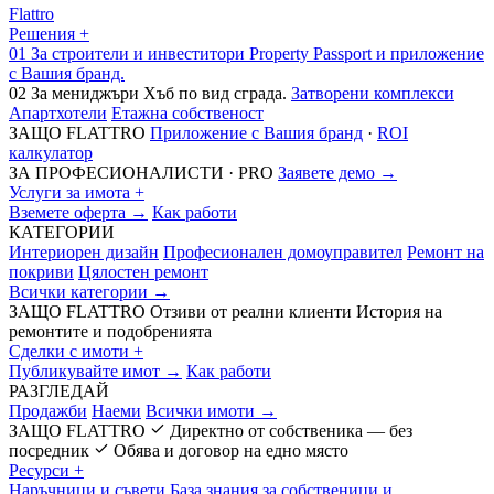
Flattro
Решения
+
01
За строители и инвеститори
Property Passport и приложение
с Вашия бранд.
02
За мениджъри
Хъб по вид сграда.
Затворени комплекси
Апартхотели
Етажна собственост
ЗАЩО FLATTRO
Приложение с Вашия бранд
·
ROI
калкулатор
ЗА ПРОФЕСИОНАЛИСТИ · PRO
Заявете демо →
Услуги за имота
+
Вземете оферта →
Как работи
КАТЕГОРИИ
Интериорен дизайн
Професионален домоуправител
Ремонт на
покриви
Цялостен ремонт
Всички категории →
ЗАЩО FLATTRO
Отзиви от реални клиенти
История на
ремонтите и подобренията
Сделки с имоти
+
Публикувайте имот →
Как работи
РАЗГЛЕДАЙ
Продажби
Наеми
Всички имоти →
ЗАЩО FLATTRO
Директно от собственика — без
посредник
Обява и договор на едно място
Ресурси
+
Наръчници и съвети
База знания за собственици и