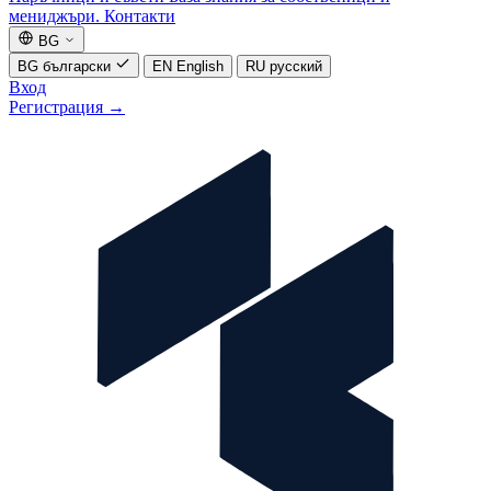
мениджъри.
Контакти
BG
BG
български
EN
English
RU
русский
Вход
Регистрация
→