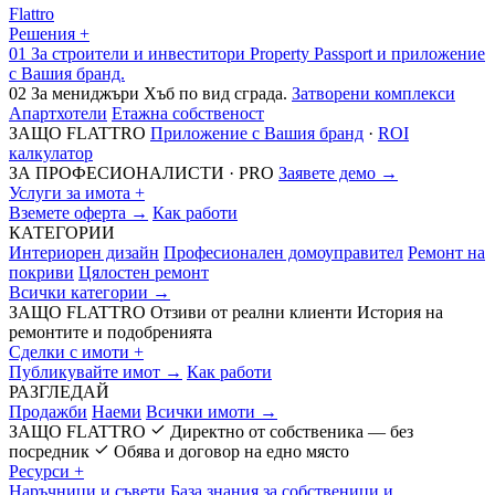
Flattro
Решения
+
01
За строители и инвеститори
Property Passport и приложение
с Вашия бранд.
02
За мениджъри
Хъб по вид сграда.
Затворени комплекси
Апартхотели
Етажна собственост
ЗАЩО FLATTRO
Приложение с Вашия бранд
·
ROI
калкулатор
ЗА ПРОФЕСИОНАЛИСТИ · PRO
Заявете демо →
Услуги за имота
+
Вземете оферта →
Как работи
КАТЕГОРИИ
Интериорен дизайн
Професионален домоуправител
Ремонт на
покриви
Цялостен ремонт
Всички категории →
ЗАЩО FLATTRO
Отзиви от реални клиенти
История на
ремонтите и подобренията
Сделки с имоти
+
Публикувайте имот →
Как работи
РАЗГЛЕДАЙ
Продажби
Наеми
Всички имоти →
ЗАЩО FLATTRO
Директно от собственика — без
посредник
Обява и договор на едно място
Ресурси
+
Наръчници и съвети
База знания за собственици и