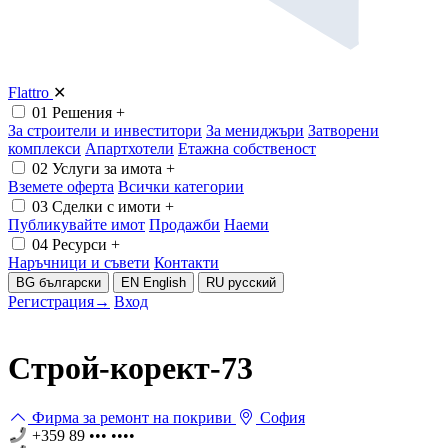
Flattro
✕
01
Решения
+
За строители и инвеститори
За мениджъри
Затворени
комплекси
Апартхотели
Етажна собственост
02
Услуги за имота
+
Вземете оферта
Всички категории
03
Сделки с имоти
+
Публикувайте имот
Продажби
Наеми
04
Ресурси
+
Наръчници и съвети
Контакти
BG
български
EN
English
RU
русский
Регистрация
→
Вход
Строй-корект-73
Фирма за ремонт на покриви
София
+359 89 ••• ••••