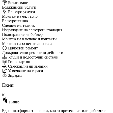
Боядисване
Бояджийски услуги
Електро услуги
Монтаж на ел. табло
Електротехник
Спешен ел. техник
Изграждане на електроинсталация
Подвързване на бойлер
Монтаж на ключове и контакти
Монтаж на осветителни тела
Цялостен ремонт
Довършителни ремонтни дейности
Улуци и водосточни системи
Гипсокартон
Саморазливни замазки
Усвояване на тераси
Зидария
Екип
К
Flattro
Една платформа за всички, които притежават или работят с