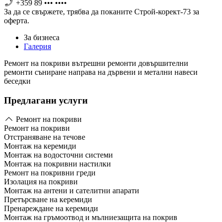
+359 89 ••• ••••
За да се свържете, трябва дa поканите Строй-корект-73 за
оферта.
За бизнеса
Галерия
Ремонт на покриви вътрешни ремонти довършителни
ремонти съниране направа на дървени и метални навеси
беседки
Предлагани услуги
Ремонт на покриви
Ремонт на покриви
Отстраняване на течове
Монтаж на керемиди
Монтаж на водосточни системи
Монтаж на покривни настилки
Ремонт на покривни греди
Изолация на покриви
Монтаж на антени и сателитни апарати
Претърсване на керемиди
Пренареждане на керемиди
Монтаж на гръмоотвод и мълниезащита на покрив