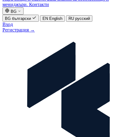
мениджъри.
Контакти
BG
BG
български
EN
English
RU
русский
Вход
Регистрация
→