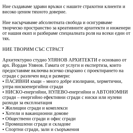
Ние създаваме здрави връзки с нашите страхотни клиенти и
високо ценим тяхното доверие.
Ние насърчаваме абсолютната свобода и осигуряваме
творческо пространство за креативните архитекти и инженери
от нашия екип и разбираме специалната роля на всеки един от
тях.
НИЕ ТВОРИМ СЪС СТРАСТ
Архитектурно студио УЛЯНОВ АРХИТЕКТИ е основано от
арх. Йордан Улянов. Гамата от услуги и експертиза, които
предоставяме включва всичко свързано с проектирането на
сгради с различен вид и размери:
• ПАСИВНИ къщи – много добре изолирани, херметични,
ултра нискоенергийни сгради
• НИСКО-енергийни, НУЛЕВО-енергийни и АВТОНОМНИ
сгради – енергийно ефективни сгради с ниски или нулеви
разходи за експлоатация
• Жилищни сгради и комплекси
• Хотели и ваканционни домове
• Обществени сгради и офис сгради
• Промишлени сгради и складове
• Спортни сгради, зали и съоръжения