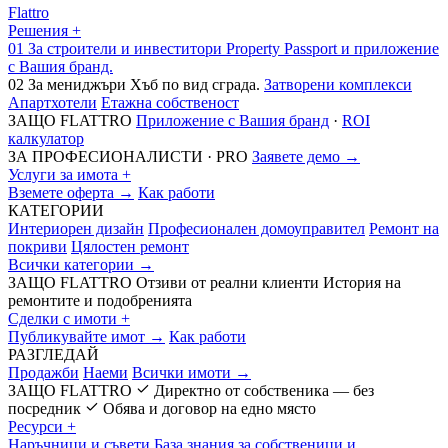
Flattro
Решения
+
01
За строители и инвеститори
Property Passport и приложение
с Вашия бранд.
02
За мениджъри
Хъб по вид сграда.
Затворени комплекси
Апартхотели
Етажна собственост
ЗАЩО FLATTRO
Приложение с Вашия бранд
·
ROI
калкулатор
ЗА ПРОФЕСИОНАЛИСТИ · PRO
Заявете демо →
Услуги за имота
+
Вземете оферта →
Как работи
КАТЕГОРИИ
Интериорен дизайн
Професионален домоуправител
Ремонт на
покриви
Цялостен ремонт
Всички категории →
ЗАЩО FLATTRO
Отзиви от реални клиенти
История на
ремонтите и подобренията
Сделки с имоти
+
Публикувайте имот →
Как работи
РАЗГЛЕДАЙ
Продажби
Наеми
Всички имоти →
ЗАЩО FLATTRO
Директно от собственика — без
посредник
Обява и договор на едно място
Ресурси
+
Наръчници и съвети
База знания за собственици и