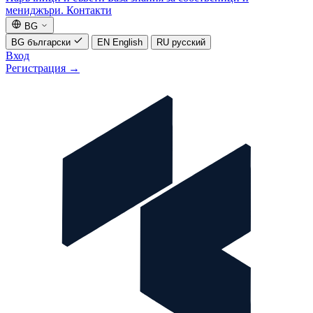
мениджъри.
Контакти
BG
BG
български
EN
English
RU
русский
Вход
Регистрация
→