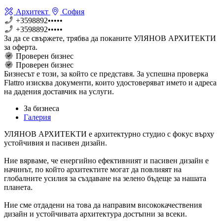
Архитект
София
+3598892•••••
+3598892•••••
За да се свържете, трябва дa поканите УЛЯНОВ АРХИТЕКТИ
за оферта.
Проверен бизнес
Проверен бизнес
Бизнесът е този, за който се представя. За успешна проверка
Flattro изисква документи, които удостоверяват името и адреса
на дадения доставчик на услуги.
За бизнеса
Галерия
УЛЯНОВ АРХИТЕKТИ е архитектурно студио с фокус върху
устойчивия и пасивен дизайн.
Ние вярваме, че енергийно ефективният и пасивен дизайн е
начинът, по който архитектите могат да повлияят на
глобалните усилия за създаване на зелено бъдеще за нашата
планета.
Ние сме отдадени на това да направим висококачествения
дизайн и устойчивата архитектура достъпни за всеки.