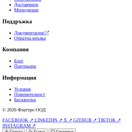
Доставчици
Мениджъри
Поддръжка
Документация
Обратна връзка
Компания
Блог
Партньори
Информация
Условия
Поверителност
Бисквитки
© 2026 Флаттро ООД
FACEBOOK ↗
LINKEDIN ↗
X ↗
GITHUB ↗
TIKTOK ↗
INSTAGRAM ↗
Светла
Тъмна
Системна