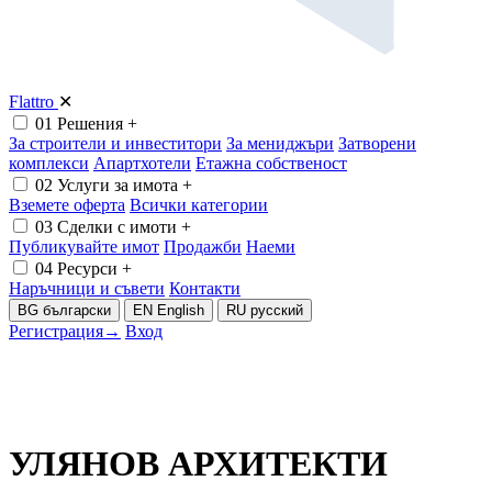
Flattro
✕
01
Решения
+
За строители и инвеститори
За мениджъри
Затворени
комплекси
Апартхотели
Етажна собственост
02
Услуги за имота
+
Вземете оферта
Всички категории
03
Сделки с имоти
+
Публикувайте имот
Продажби
Наеми
04
Ресурси
+
Наръчници и съвети
Контакти
BG
български
EN
English
RU
русский
Регистрация
→
Вход
УЛЯНОВ АРХИТЕКТИ