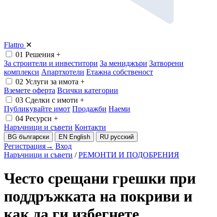
Flattro
✕
01
Решения
+
За строители и инвеститори
За мениджъри
Затворени
комплекси
Апартхотели
Етажна собственост
02
Услуги за имота
+
Вземете оферта
Всички категории
03
Сделки с имоти
+
Публикувайте имот
Продажби
Наеми
04
Ресурси
+
Наръчници и съвети
Контакти
BG
български
EN
English
RU
русский
Регистрация
→
Вход
Наръчници и съвети
/
РЕМОНТИ И ПОДОБРЕНИЯ
Често срещани грешки при
поддръжката на покриви и
как да ги избегнете