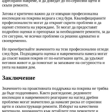
адресирани навреме, и да доведат до по-сериозни щети и
скъпи ремонти.
Затова е критично важно да се извърши професионална
инспекция на покрива веднага след буря. Квалифицираните
професионалисти могат да открият скрити проблеми и да
оценят степента на увреждане. Те могат да предоставят
подробни оценки и препоръки за необходимите ремонти, за да
сте сигурни, че всички проблеми са решени адекватно и
своевременно.
Не пренебрегвайте значението на тези професионални огледи
след буря. Подходящата оценка и навременната намеса могат
да спасят вашия покрив от по-нататъшни щети, да удължат
неговия живот и да помогнат за запазване на сигурността и
уюта на вашия дом.
Заключение
Значението на проактивната поддръжка на покрива не трябва
да бъде подценявано. Както разгледахме, редовните
инспекции и навременното реагиране на наглед дребни
проблеми могат значително да намалят риска от сериозни
щети и скъпоструващи ремонти. Изборът на качествени
материали, вниманието към детайлите при ремонтите и