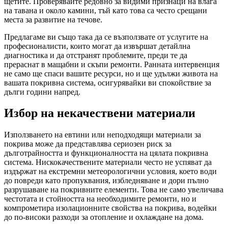
щетите. Проверявайте редовно за видими признаци на влага
на тавана и около камини, тъй като това са често срещани
места за развитие на течове.
Предлагаме ви също така да се възползвате от услугите на
професионалисти, които могат да извършат детайлна
диагностика и да отстранят проблемите, преди те да
прераснат в мащабни и скъпи ремонти. Ранната интервенция
не само ще спаси вашите ресурси, но и ще удължи живота на
вашата покривна система, осигурявайки ви спокойствие за
дълги години напред.
Избор на некачествени материали
Използването на евтини или неподходящи материали за
покрива може да представлява сериозен риск за
дълготрайността и функционалността на цялата покривна
система. Нискокачествените материали често не успяват да
издържат на екстремни метеорологични условия, което води
до повреди като пропуквания, избледняване и дори пълно
разрушаване на покривните елементи. Това не само увеличава
честотата и стойността на необходимите ремонти, но и
компрометира изолационните свойства на покрива, водейки
до по-високи разходи за отопление и охлаждане на дома.