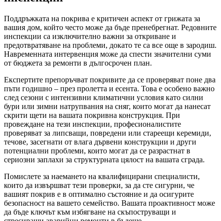
Поддръжката на покрива е критичен аспект от грижата за
вашия дом, който често може да бъде пренебрегнат. Редовните
инспекции са изключително важни за откриване и
предотвратяване на проблеми, докато те са все още в зародиш.
Навременната интервенция може да спести значителни суми
от бюджета за ремонти в дългосрочен план.
Експертите препоръчват покривите да се проверяват поне два
пъти годишно – през пролетта и есента. Това е особено важно
след сезони с интензивни климатични условия като силни
бури или зимни натрупвания на сняг, които могат да нанесат
скрити щети на вашата покривна конструкция. При
провеждане на тези инспекции, професионалистите
проверяват за липсващи, повредени или стареещи керемиди,
течове, засегнати от влага дървени конструкции и други
потенциални проблеми, които могат да се разрастнат в
сериозни заплахи за структурната цялост на вашата сграда.
Помислете за наемането на квалифицирани специалисти,
които да извършват тези проверки, за да сте сигурни, че
вашият покрив е в оптимално състояние и да осигурите
безопасност на вашето семейство. Вашата проактивност може
да бъде ключът към избягване на скъпоструващи и
стресиращи аварийни ремонти в бъдеще.