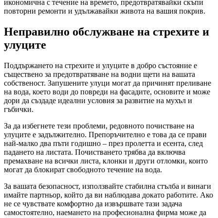
икономична с течение на времето, предотвратявайки скъпи
повторни ремонти и удължавайки живота на вашия покрив.
Неправилно обслужване на стрехите и
улуците
Поддържането на стрехите и улуците в добро състояние е
съществено за предотвратяване на водни щети на вашата
собственост. Запушените улуци могат да причинят преливане
на вода, което води до повреди на фасадите, основите и може
дори да създаде идеални условия за развитие на мухъл и
гъбички.
За да избегнете тези проблеми, редовното почистване на
улуците е задължително. Препоръчително е това да се прави
най-малко два пъти годишно – през пролетта и есента, след
падането на листата. Почистването трябва да включва
премахване на всички листа, клонки и други отломки, които
могат да блокират свободното течение на вода.
За вашата безопасност, използвайте стабилна стълба и винаги
имайте партньор, който да ви наблюдава докато работите. Ако
не се чувствате комфортно да извършвате тази задача
самостоятелно, наемането на професионална фирма може да