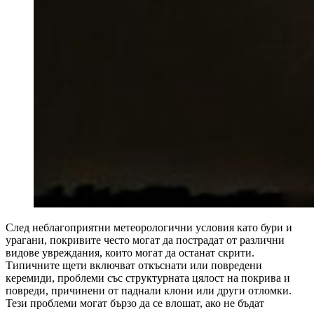
След неблагоприятни метеорологични условия като бури и
урагани, покривите често могат да пострадат от различни
видове увреждания, които могат да останат скрити.
Типичните щети включват откъснати или повредени
керемиди, проблеми със структурната цялост на покрива и
повреди, причинени от паднали клони или други отломки.
Тези проблеми могат бързо да се влошат, ако не бъдат