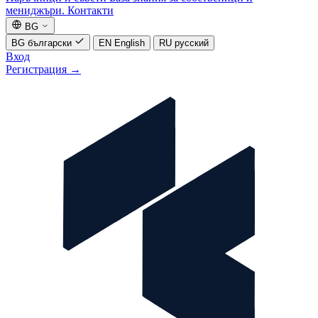
мениджъри.
Контакти
BG
BG
български
EN
English
RU
русский
Вход
Регистрация
→