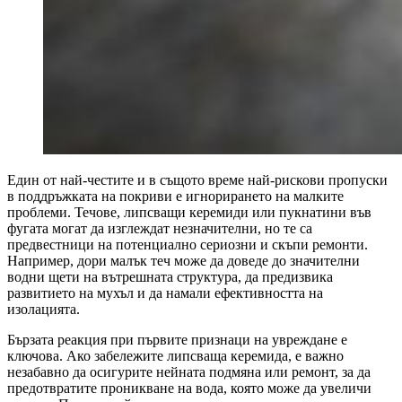
Един от най-честите и в същото време най-рискови пропуски
в поддръжката на покриви е игнорирането на малките
проблеми. Течове, липсващи керемиди или пукнатини във
фугата могат да изглеждат незначителни, но те са
предвестници на потенциално сериозни и скъпи ремонти.
Например, дори малък теч може да доведе до значителни
водни щети на вътрешната структура, да предизвика
развитието на мухъл и да намали ефективността на
изолацията.
Бързата реакция при първите признаци на увреждане е
ключова. Ако забележите липсваща керемида, е важно
незабавно да осигурите нейната подмяна или ремонт, за да
предотвратите проникване на вода, която може да увеличи