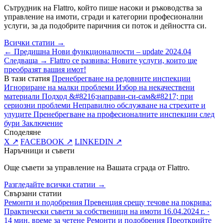
Сътрудник на Flattro, който пише насоки и ръководства за
управление на имоти, сгради и категории професионални
услуги, за да подобрите паричния си поток и дейността си.
Всички статии →
← Предишна
Нови функционалности – update 2024.04
Следваща →
Flattro се развива: Новите услуги, които ще
преобразят вашия имот!
В тази статия
Пренебрегване на редовните инспекции
Игнориране на малки проблеми
Избор на некачествени
материали
Подход &#8216;направи-си-сам&#8217; при
сериозни проблеми
Неправилно обслужване на стрехите и
улуците
Пренебрегване на професионалните инспекции след
бури
Заключение
Споделяне
X ↗
FACEBOOK ↗
LINKEDIN ↗
Наръчници и съвети
Още съвети за управление на Вашата сграда от Flattro.
Разгледайте всички статии →
Свързани статии
Ремонти и подобрения
Превенция срещу течове на покрива:
Практически съвети за собственици на имоти
16.04.2024 г. ·
14 мин. време за четене
Ремонти и подобрения
Преоткрийте