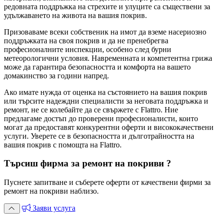
редовната поддръжка на стрехите и улуците са съществени за
удължаването на живота на вашия покрив.
Призоваваме всеки собственик на имот да вземе насериозно
поддръжката на своя покрив и да не пренебрегва
професионалните инспекции, особено след бурни
метеорологични условия. Навременната и компетентна грижа
може да гарантира безопасността и комфорта на вашето
домакинство за години напред.
Ако имате нужда от оценка на състоянието на вашия покрив
или търсите надеждни специалисти за неговата поддръжка и
ремонт, не се колебайте да се свържете с Flattro. Ние
предлагаме достъп до проверени професионалисти, които
могат да предоставят конкурентни оферти и висококачествени
услуги. Уверете се в безопасността и дълготрайността на
вашия покрив с помощта на Flattro.
Търсиш
фирма за ремонт на покриви
?
Пуснете запитване и съберете оферти от качествени
фирми за
ремонт на покриви
наблизо.
Заяви услуга