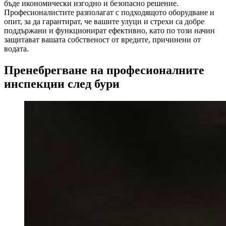
бъде икономически изгодно и безопасно решение.
Професионалистите разполагат с подходящото оборудване и
опит, за да гарантират, че вашите улуци и стрехи са добре
поддържани и функционират ефективно, като по този начин
защитават вашата собственост от вредите, причинени от
водата.
Пренебрегване на професионалните
инспекции след бури