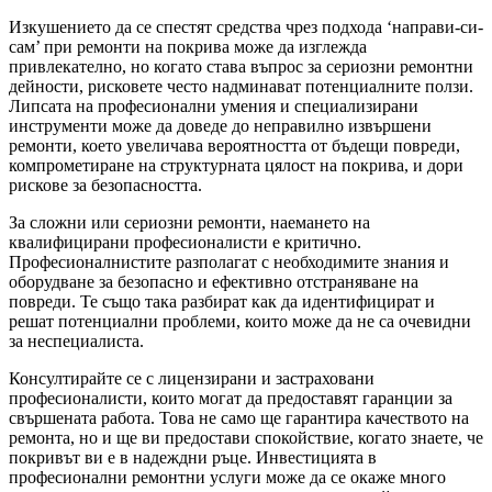
Изкушението да се спестят средства чрез подхода ‘направи-си-
сам’ при ремонти на покрива може да изглежда
привлекателно, но когато става въпрос за сериозни ремонтни
дейности, рисковете често надминават потенциалните ползи.
Липсата на професионални умения и специализирани
инструменти може да доведе до неправилно извършени
ремонти, което увеличава вероятността от бъдещи повреди,
компрометиране на структурната цялост на покрива, и дори
рискове за безопасността.
За сложни или сериозни ремонти, наемането на
квалифицирани професионалисти е критично.
Професионалнистите разполагат с необходимите знания и
оборудване за безопасно и ефективно отстраняване на
повреди. Те също така разбират как да идентифицират и
решат потенциални проблеми, които може да не са очевидни
за неспециалиста.
Консултирайте се с лицензирани и застраховани
професионалисти, които могат да предоставят гаранции за
свършената работа. Това не само ще гарантира качеството на
ремонта, но и ще ви предостави спокойствие, когато знаете, че
покривът ви е в надеждни ръце. Инвестицията в
професионални ремонтни услуги може да се окаже много