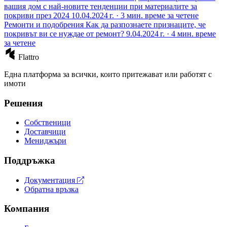
вашия дом с най-новите тенденции при материалите за
покриви през 2024
10.04.2024 г. · 3 мин. време за четене
Ремонти и подобрения
Как да разпознаете признаците, че
покривът ви се нуждае от ремонт?
9.04.2024 г. · 4 мин. време
за четене
Flattro
Една платформа за всички, които притежават или работят с
имоти
Решения
Собственици
Доставчици
Мениджъри
Поддръжка
Документация
Обратна връзка
Компания