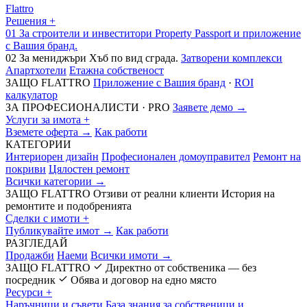
Flattro
Решения
+
01
За строители и инвеститори
Property Passport и приложение
с Вашия бранд.
02
За мениджъри
Хъб по вид сграда.
Затворени комплекси
Апартхотели
Етажна собственост
ЗАЩО FLATTRO
Приложение с Вашия бранд
·
ROI
калкулатор
ЗА ПРОФЕСИОНАЛИСТИ · PRO
Заявете демо →
Услуги за имота
+
Вземете оферта →
Как работи
КАТЕГОРИИ
Интериорен дизайн
Професионален домоуправител
Ремонт на
покриви
Цялостен ремонт
Всички категории →
ЗАЩО FLATTRO
Отзиви от реални клиенти
История на
ремонтите и подобренията
Сделки с имоти
+
Публикувайте имот →
Как работи
РАЗГЛЕДАЙ
Продажби
Наеми
Всички имоти →
ЗАЩО FLATTRO
Директно от собственика — без
посредник
Обява и договор на едно място
Ресурси
+
Наръчници и съвети
База знания за собственици и