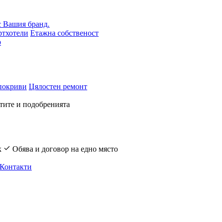
с Вашия бранд.
ртхотели
Етажна собственост
р
покриви
Цялостен ремонт
тите и подобренията
к
Обява и договор на едно място
Контакти