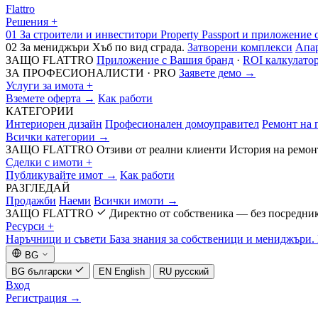
Flattro
Решения
+
01
За строители и инвеститори
Property Passport и приложение 
02
За мениджъри
Хъб по вид сграда.
Затворени комплекси
Апа
ЗАЩО FLATTRO
Приложение с Вашия бранд
·
ROI калкулато
ЗА ПРОФЕСИОНАЛИСТИ · PRO
Заявете демо →
Услуги за имота
+
Вземете оферта →
Как работи
КАТЕГОРИИ
Интериорен дизайн
Професионален домоуправител
Ремонт на 
Всички категории →
ЗАЩО FLATTRO
Отзиви от реални клиенти
История на ремон
Сделки с имоти
+
Публикувайте имот →
Как работи
РАЗГЛЕДАЙ
Продажби
Наеми
Всички имоти →
ЗАЩО FLATTRO
Директно от собственика — без посредни
Ресурси
+
Наръчници и съвети
База знания за собственици и мениджъри.
BG
BG
български
EN
English
RU
русский
Вход
Регистрация
→