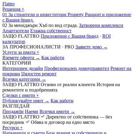
Flattro
Решения
+
01
За строители и инвеститори
Property Passport и приложение
с Вашия бранд.
02
За мениджъри
Хъб по вид сграда.
Затворени комплекси
Апартхотели
Етажна собственост
ЗАЩО FLATTRO
Приложение с Вашия бранд
·
ROI
калкулатор
ЗА ПРОФЕСИОНАЛИСТИ · PRO
Заявете демо →
Услуги за имота
+
Вземете оферта →
Как работи
КАТЕГОРИИ
Интериорен дизайн
Професионален домоуправител
Ремонт на
покриви
Цялостен ремонт
Всички категории →
ЗАЩО FLATTRO
Отзиви от реални клиенти
История на
ремонтите и подобренията
Сделки с имоти
+
Публикувайте имот →
Как работи
РАЗГЛЕДАЙ
Продажби
Наеми
Всички имоти →
ЗАЩО FLATTRO
Директно от собственика — без
посредник
Обява и договор на едно място
Ресурси
+
Наръчници и съвети
База знания за собственици и