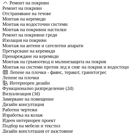
Ремонт на покриви
Ремонт на покриви
Отстраняване на течове
Монтаж на керемиди
Монтаж на водосточни системи
Монтаж на покривни настилки
Ремонт на покривни греди
Изолация на покриви
Монтаж на антени и сателитни апарати
Претърсване на керемиди
Пренареждане на керемиди
Монтаж на гръмоотвод и мълниезащита на покрив
Монтаж на системи против лед и сняг на покрив и водостоци
Лепене на плочки - фаянс, теракот, гранитогрес
Лепене на плочки
Интериорен дизайн
Функционално разпределение (2d)
Визуализация (3d)
Замерване на помещение
Дизайн консултация
Работни чертежи
Изработка на колаж
Идеен интериорен проект
Подбор на мебели и текстил
Дизайн консултация от разстояние