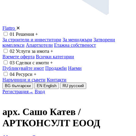
Flattro
✕
01
Решения
+
За строители и инвеститори
За мениджъри
Затворени
комплекси
Апартхотели
Етажна собственост
02
Услуги за имота
+
Вземете оферта
Всички категории
03
Сделки с имоти
+
Публикувайте имот
Продажби
Наеми
04
Ресурси
+
Наръчници и съвети
Контакти
BG
български
EN
English
RU
русский
Регистрация
→
Вход
арх. Сашо Катев /
АРТКОНСУЛТ ЕООД