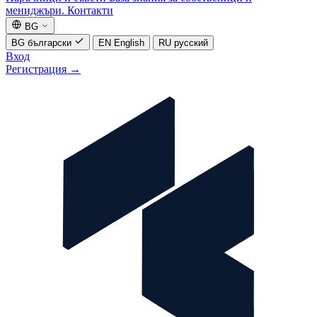
мениджъри.
Контакти
BG
BG
български
EN
English
RU
русский
Вход
Регистрация
→