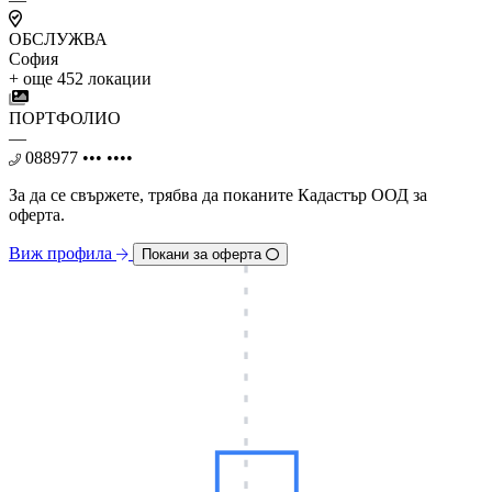
ОБСЛУЖВА
София
+ още 452 локации
ПОРТФОЛИО
—
088977 ••• ••••
За да се свържете, трябва дa поканите Кадастър ООД за
оферта.
Виж профила
Покани за оферта