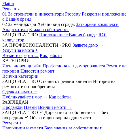
Flattro
Решения
+
01
За строители и инвеститори
Property Passport и приложение
с Вашия бранд.
02
За мениджъри
Хъб по вид сграда.
Затворени комплекси
Апартхотели
Етажна собственост
ЗАЩО FLATTRO
Приложение с Вашия бранд
·
ROI
калкулатор
ЗА ПРОФЕСИОНАЛИСТИ · PRO
Заявете демо →
Услуги за имота
+
Вземете оферта →
Как работи
КАТЕГОРИИ
Интериорен дизайн
Професионален домоуправител
Ремонт на
покриви
Цялостен ремонт
Всички категории →
ЗАЩО FLATTRO
Отзиви от реални клиенти
История на
ремонтите и подобренията
Сделки с имоти
+
Публикувайте имот →
Как работи
РАЗГЛЕДАЙ
Продажби
Наеми
Всички имоти →
ЗАЩО FLATTRO
Директно от собственика — без
посредник
Обява и договор на едно място
Ресурси
+
Наръчници и съвети
База знания за собственици и