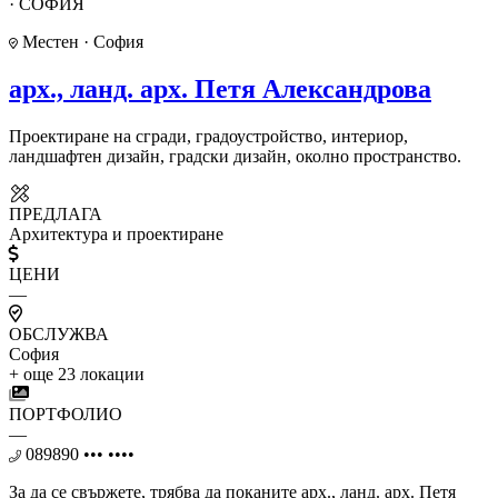
· СОФИЯ
Местен · София
арх., ланд. арх. Петя Александрова
Проектиране на сгради, градоустройство, интериор,
ландшафтен дизайн, градски дизайн, околно пространство.
ПРЕДЛАГА
Архитектура и проектиране
ЦЕНИ
—
ОБСЛУЖВА
София
+ още 23 локации
ПОРТФОЛИО
—
089890 ••• ••••
За да се свържете, трябва дa поканите арх., ланд. арх. Петя