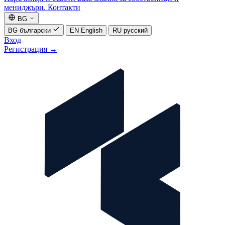
мениджъри.
Контакти
BG
BG
български
EN
English
RU
русский
Вход
Регистрация
→