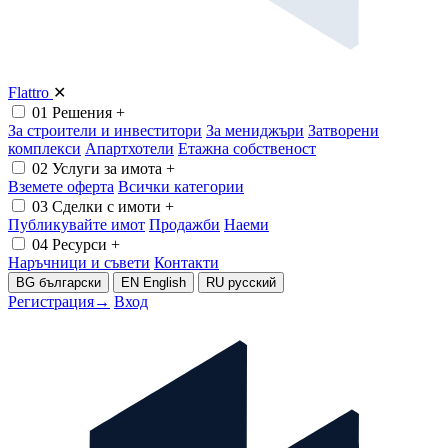
Flattro
✕
01
Решения
+
За строители и инвеститори
За мениджъри
Затворени
комплекси
Апартхотели
Етажна собственост
02
Услуги за имота
+
Вземете оферта
Всички категории
03
Сделки с имоти
+
Публикувайте имот
Продажби
Наеми
04
Ресурси
+
Наръчници и съвети
Контакти
BG
български
EN
English
RU
русский
Регистрация
→
Вход