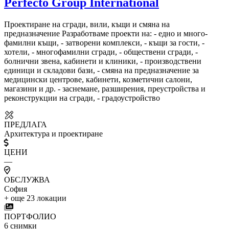
Perfecto Group International
Проектиране на сгради, вили, къщи и смяна на
предназначение Разработваме проекти на: - едно и много-
фамилни къщи, - затворени комплекси, - къщи за гости, -
хотели, - многофамилни сгради, - обществени сгради, -
болнични звена, кабинети и клиники, - производствени
единици и складови бази, - смяна на предназначение за
медицински центрове, кабинети, козметични салони,
магазини и др. - заснемане, разширения, преустройства и
реконструкции на сгради, - градоустройство
ПРЕДЛАГА
Архитектура и проектиране
ЦЕНИ
—
ОБСЛУЖВА
София
+ още 23 локации
ПОРТФОЛИО
6
снимки