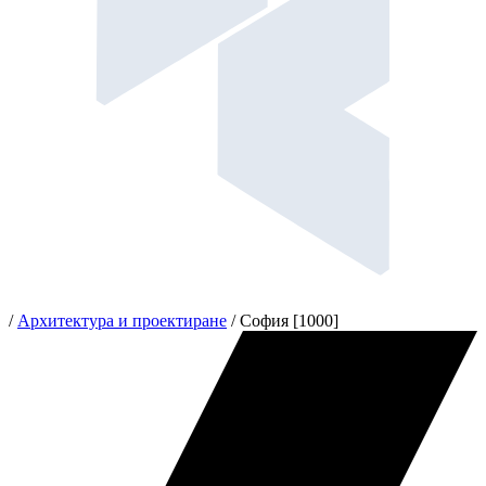
/
Архитектура и проектиране
/
София [1000]